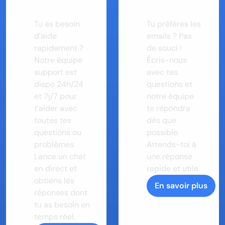
avec nous
un email
Tu as besoin 
Tu préfères les 
d’aide 
emails ? Pas 
rapidement ? 
de souci ! 
Notre équipe 
Écris-nous 
support est 
avec tes 
dispo 24h/24 
questions et 
et 7j/7 pour 
notre équipe 
t’aider avec 
te répondra 
toutes tes 
dès que 
questions ou 
possible. 
problèmes. 
Attends-toi à 
Lance un chat 
une réponse 
en direct et 
rapide et utile.
obtiens les 
En savoir plus
réponses dont 
tu as besoin en 
temps réel.