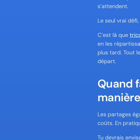
s’attendent.
Le seul vrai défi
C’est là que 
tric
en les répartissa
plus tard. Tout l
départ.
Quand fa
manière
Les partages ég
coûts. En pratiqu
Tu devrais envis