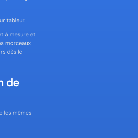
ur tableur.
et à mesure et 
les morceaux 
s dès le 
 de 
e les mêmes 