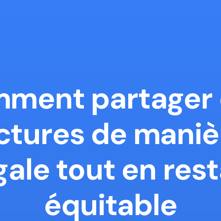
ment partager 
ctures de manièr
gale tout en rest
équitable