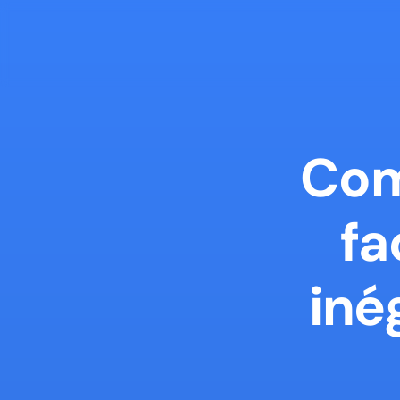
Com
fa
iné