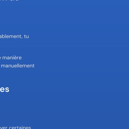
ablement, tu 
 manière 
r manuellement 
es 
er certaines 