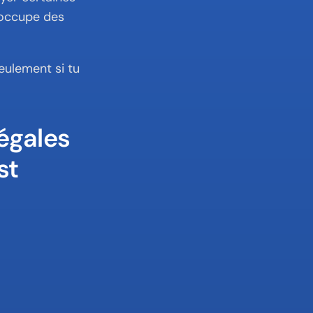
’occupe des 
ulement si tu 
égales 
st