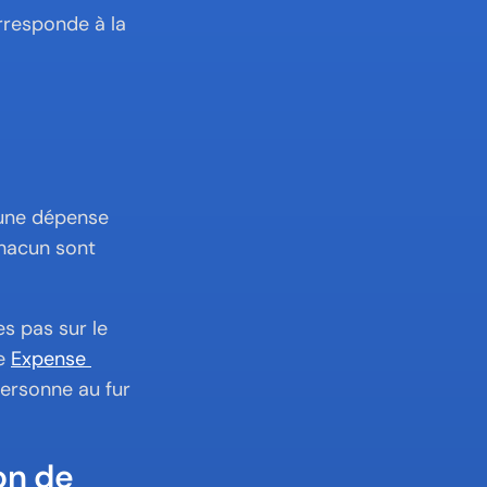
rresponde à la 
 une dépense 
hacun sont 
es pas sur le 
e 
Expense 
ersonne au fur 
n de 