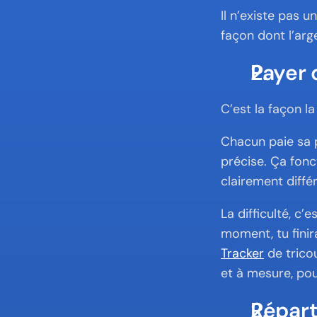
Il n’existe pas u
façon dont l’arg
Payer 
C’est la façon l
Chacun paie sa p
précise. Ça fon
clairement diffé
La difficulté, c’
moment, tu finir
Tracker
 de tric
et à mesure, pou
Répart