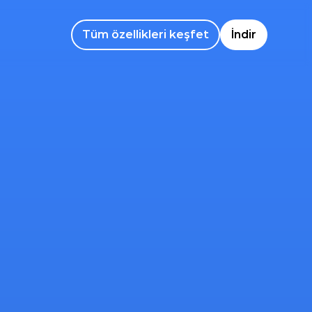
Tüm özellikleri keşfet
İndir