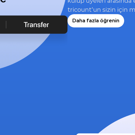
kulüp üyeleri arasında e
tricount'un sizin için 
Daha fazla öğrenin