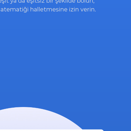
şit ya da eşitsiz bir şekilde bölün, 
matematiği halletmesine izin verin.