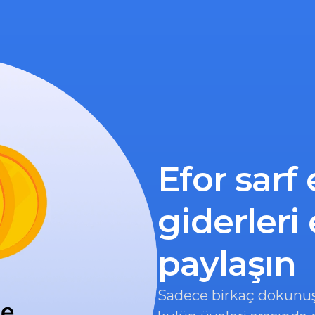
Efor sarf
giderleri 
paylaşın
Sadece birkaç dokunuşl