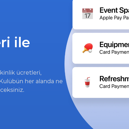
 ile 
nlik ücretleri, 
 Kulübün her alanda ne 
ceksiniz.