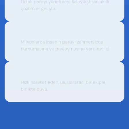
Ortak parayı yönetmeyi kolaylaştıran akıllı 
çözümler geliştir.
Etki
Milyonlarca insanın parayı zahmetsizce 
harcamasına ve paylaşmasına yardımcı ol
Büyüt
Hızlı hareket eden, uluslararası bir ekiple 
birlikte büyü.