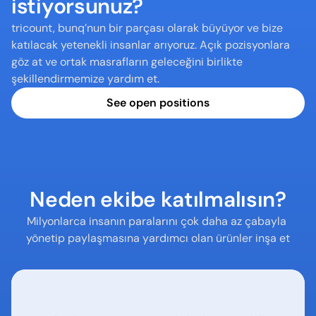
istiyorsunuz?
tricount, bunq’nun bir parçası olarak büyüyor ve bize 
katılacak yetenekli insanlar arıyoruz. Açık pozisyonlara 
göz at ve ortak masrafların geleceğini birlikte 
şekillendirmemize yardım et.
See open positions
Neden ekibe katılmalısın?
Milyonlarca insanın paralarını çok daha az çabayla 
yönetip paylaşmasına yardımcı olan ürünler inşa et
Yenilik yap