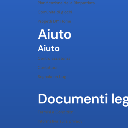
Pianificazione della Rimpatriata
Comunità di giochi
Progetti DIY Home
Aiuto
Aiuto
Centro assistenza
Contattaci
Segnala un bug
Documenti leg
Termini e Condizioni
Informativa sulla privacy