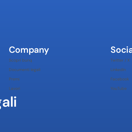
Company
Socia
Scopri bunq
Twitter / X
Documenti legali
LinkedIn
Premi
Facebook
Lavori
YouTube
ali