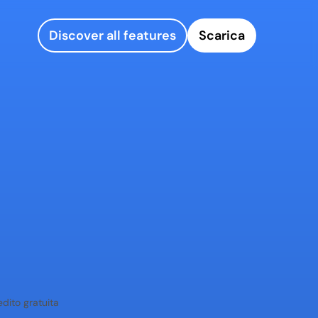
Discover all features
Scarica
edito gratuita