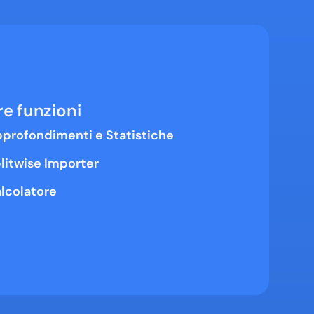
re funzioni
profondimenti e Statistiche
litwise Importer
lcolatore