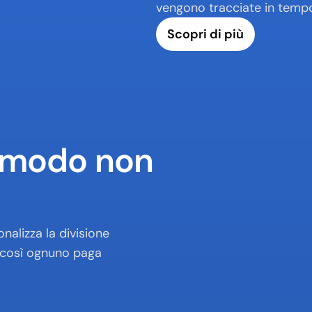
vengono tracciate in tempo
Scopri di più
n modo non 
alizza la divisione 
 così ognuno paga 