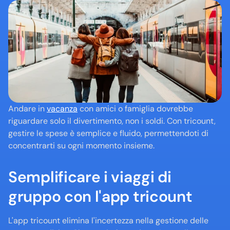
Andare in 
vacanza
 con amici o famiglia dovrebbe 
riguardare solo il divertimento, non i soldi. Con tricount, 
gestire le spese è semplice e fluido, permettendoti di 
concentrarti su ogni momento insieme. 
Semplificare i viaggi di 
gruppo con l'app tricount
L'app tricount elimina l'incertezza nella gestione delle 