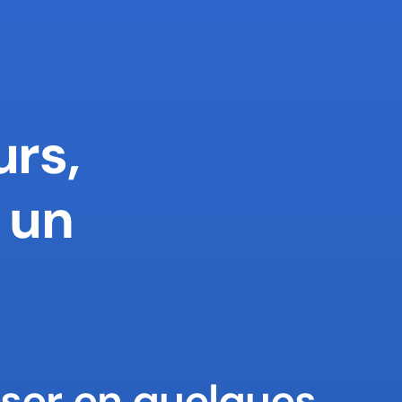
rs,

un 
ser en quelques 