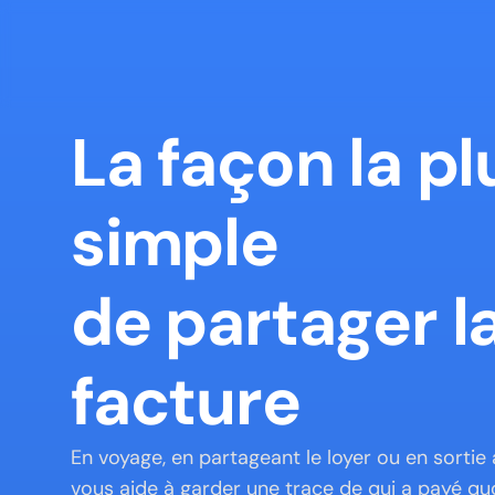
La façon la plu
simple

de partager la
facture
En voyage, en partageant le loyer ou en sortie 
vous aide à garder une trace de qui a payé quoi