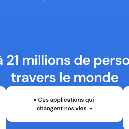
à 21 millions de pers
travers le monde
« Ces applications qui 
changent nos vies. »