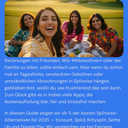
Rechnungen mit Freunden, WG-Mitbewohnern oder der 
Familie zu teilen, sollte einfach sein. Aber wenn du schon 
mal an Tageslimits, versteckten Gebühren oder 
umständlichen Abrechnungen in Splitwise hängen 
geblieben bist, weißt du, wie frustrierend das sein kann. 
Zum Glück gibt es in Indien viele Apps, die 
Kostenaufteilung klar, fair und stressfrei machen.
In diesem Guide zeigen wir dir 5 der besten Splitwise-
Alternativen für 2025 — tricount, Splid, Kittysplit, Settle 
Up und Google Pay. Wir vergleichen sie bei Fairness, 