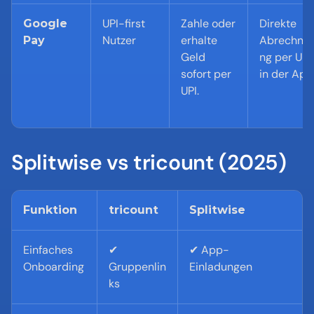
UPI-first 
Zahle oder 
Direkte 
Google 
Nutzer
erhalte 
Abrechnu
Pay
Geld 
ng per UPI 
sofort per 
in der App
UPI.
Splitwise vs tricount (2025)
Funktion
tricount
Splitwise
Einfaches 
✔ 
✔ App-
Onboarding
Gruppenlin
Einladungen
ks