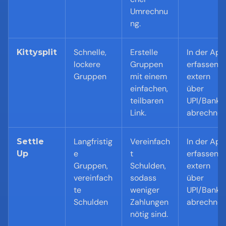
Umrechnu
ng.
Schnelle, 
Erstelle 
In der App 
Kittysplit
lockere 
Gruppen 
erfassen; 
Gruppen
mit einem 
extern 
einfachen, 
über 
teilbaren 
UPI/Bank 
Link.
abrechne
Langfristig
Vereinfach
In der App 
Settle 
e 
t 
erfassen; 
Up
Gruppen, 
Schulden, 
extern 
vereinfach
sodass 
über 
te 
weniger 
UPI/Bank 
Schulden
Zahlungen 
abrechne
nötig sind.