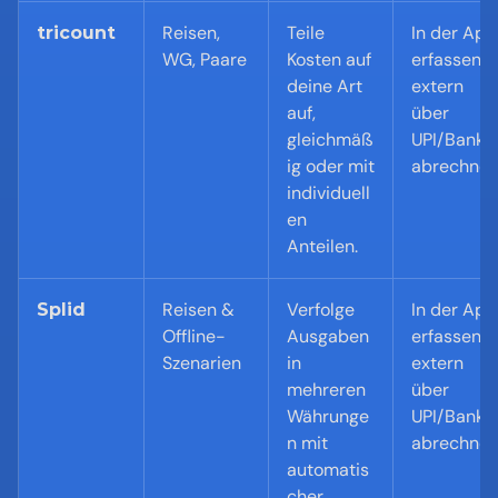
Reisen, 
Teile 
In der App 
tricount
WG, Paare
Kosten auf 
erfassen; 
deine Art 
extern 
auf, 
über 
gleichmäß
UPI/Bank 
ig oder mit 
abrechne
individuell
en 
Anteilen.
Reisen & 
Verfolge 
In der App 
Splid
Offline-
Ausgaben 
erfassen; 
Szenarien
in 
extern 
mehreren 
über 
Währunge
UPI/Bank 
n mit 
abrechne
automatis
cher 