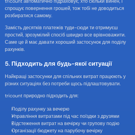
tricount автоматично підраховує, хто скільки винен, і 
спрощує повернення грошей, тож тобі не доводиться 
розбиратися самому.
Замість десятків платежів туди-сюди ти отримуєш 
простий, зрозумілий спосіб швидко все врівноважити. 
Саме це й має давати хороший застосунок для поділу 
рахунків.
5. Підходить для будь-якої ситуації
Найкращі застосунки для спільних витрат працюють у 
різних ситуаціях без потреби щось підлаштовувати.
tricount природно підходить для:
Поділу рахунку за вечерю
Управління витратами під час поїздки з друзями
Відстеження витрат на вечірку чи групову подію
Організації бюджету на парубочу вечірку