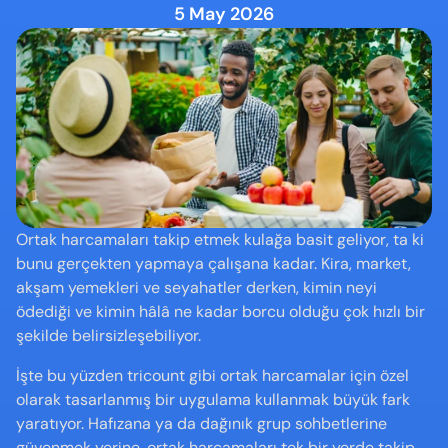
5 May 2026
Ortak harcamaları takip etmek kulağa basit geliyor, ta ki 
bunu gerçekten yapmaya çalışana kadar. Kira, market, 
akşam yemekleri ve seyahatler derken, kimin neyi 
ödediği ve kimin hâlâ ne kadar borcu olduğu çok hızlı bir 
şekilde belirsizleşebiliyor.
İşte bu yüzden tricount gibi ortak harcamalar için özel 
olarak tasarlanmış bir uygulama kullanmak büyük fark 
yaratıyor. Hafızana ya da dağınık grup sohbetlerine 
güvenmek yerine, ortak harcamaları tek bir yerde takip 