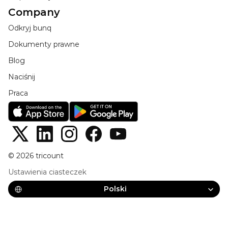
Company
Odkryj bunq
Dokumenty prawne
Blog
Naciśnij
Praca
© 2026 tricount
Ustawienia ciasteczek
Select Language
Polski