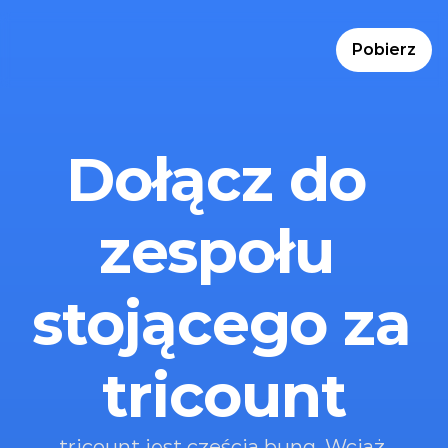
Pobierz
Dołącz do 
zespołu 
stojącego za 
tricount
tricount jest częścią bunq. Wciąż 