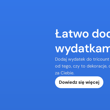
Łatwo doda
wydatkam
Dodaj wydatek do tricount 
od tego, czy to dekoracje, c
za Ciebie.
Dowiedz się więcej