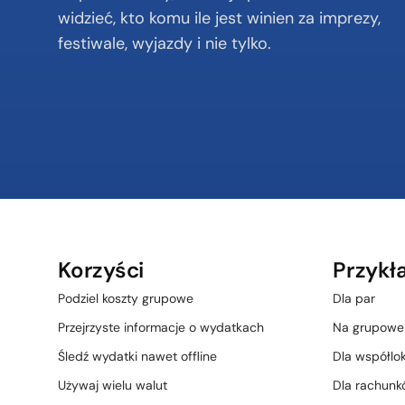
widzieć, kto komu ile jest winien za imprezy, 
festiwale, wyjazdy i nie tylko.
Korzyści
Przykł
Podziel koszty grupowe
Dla par
Przejrzyste informacje o wydatkach
Na grupowe
Śledź wydatki nawet offline
Dla współlo
Używaj wielu walut
Dla rachunk