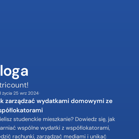
bloga
tricount!
l życia
25 wrz 2024
k zarządzać wydatkami domowymi ze 
półlokatorami
ielisz studenckie mieszkanie? Dowiedz się, jak 
arniać wspólne wydatki z współlokatorami, 
edzić rachunki, zarządzać mediami i unikać 