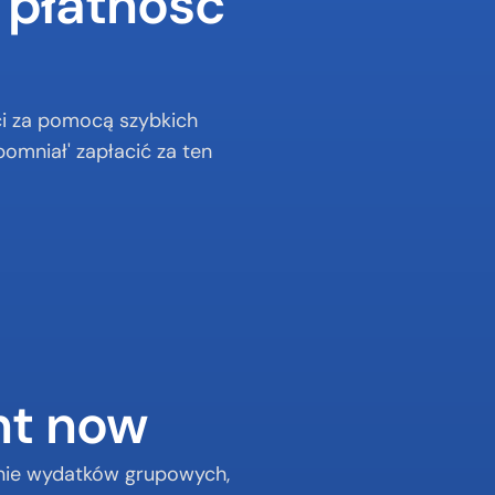
 płatność 
i za pomocą szybkich 
omniał' zapłacić za ten 
nt now
nie wydatków grupowych, 