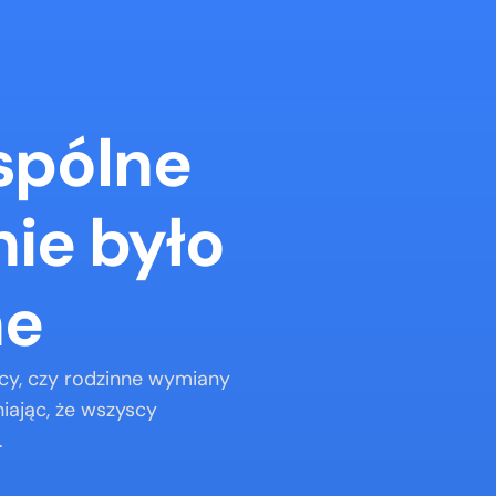
pólne 
e było 
ne
cy, czy rodzinne wymiany 
iając, że wszyscy 
.