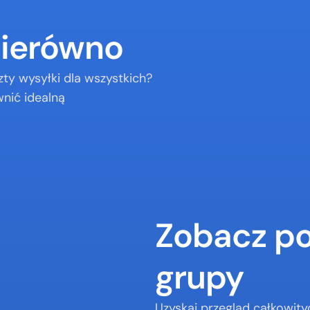
nierówno
ty wysyłki dla wszystkich? 
nić idealną 
Zobacz p
grupy
Uzyskaj przegląd całkowity