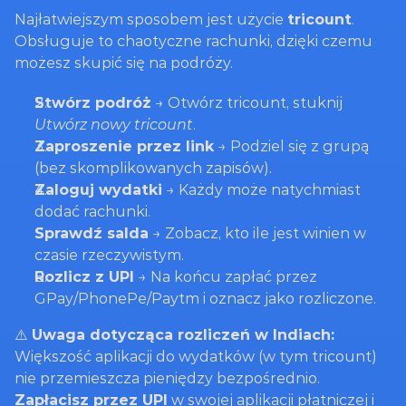
Najłatwiejszym sposobem jest użycie 
tricount
. 
Obsługuje to chaotyczne rachunki, dzięki czemu 
możesz skupić się na podróży.
Stwórz podróż
 → Otwórz tricount, stuknij 
Utwórz nowy tricount
.
Zaproszenie przez link
 → Podziel się z grupą 
(bez skomplikowanych zapisów).
Zaloguj wydatki
 → Każdy może natychmiast 
dodać rachunki.
Sprawdź salda
 → Zobacz, kto ile jest winien w 
czasie rzeczywistym.
Rozlicz z UPI
 → Na końcu zapłać przez 
GPay/PhonePe/Paytm i oznacz jako rozliczone.
⚠️ 
Uwaga dotycząca rozliczeń w Indiach:
Większość aplikacji do wydatków (w tym tricount) 
nie przemieszcza pieniędzy bezpośrednio. 
Zapłacisz przez UPI
 w swojej aplikacji płatniczej i 