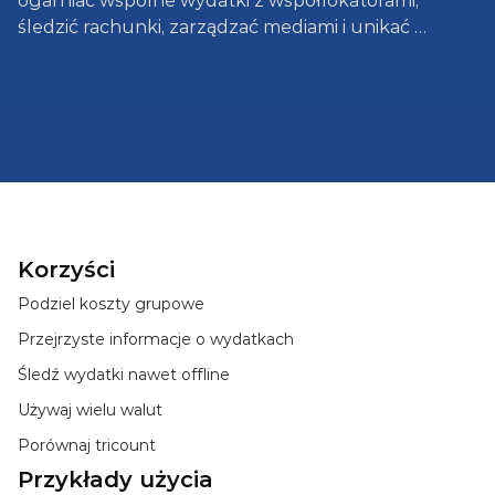
ogarniać wspólne wydatki z współlokatorami, 
śledzić rachunki, zarządzać mediami i unikać 
krępujących rozmów o pieniądzach.
Korzyści
Podziel koszty grupowe
Przejrzyste informacje o wydatkach
Śledź wydatki nawet offline
Używaj wielu walut
Porównaj tricount
Przykłady użycia