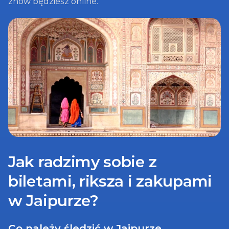
znów będziesz online.
Jak radzimy sobie z 
biletami, riksza i zakupami 
w Jaipurze?
Co należy śledzić w Jaipurze