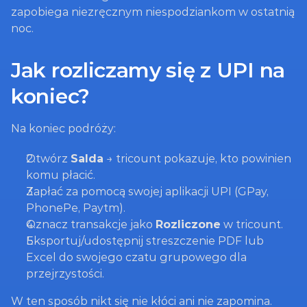
zapobiega niezręcznym niespodziankom w ostatnią 
noc.
Jak rozliczamy się z UPI na 
koniec?
Na koniec podróży:
Otwórz 
Salda
 → tricount pokazuje, kto powinien 
komu płacić.
Zapłać za pomocą swojej aplikacji UPI (GPay, 
PhonePe, Paytm).
Oznacz transakcje jako 
Rozliczone
 w tricount.
Eksportuj/udostępnij streszczenie PDF lub 
Excel do swojego czatu grupowego dla 
przejrzystości.
W ten sposób nikt się nie kłóci ani nie zapomina.