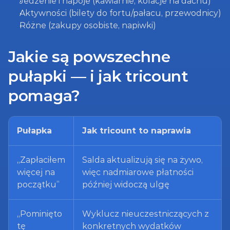
Jedzenie i napoje (kawiarnie, kolacje na dachu)
Aktywności (bilety do fortu/pałacu, przewodnicy)
Różne (zakupy osobiste, napiwki)
Jakie są powszechne 
pułapki — i jak tricount 
pomaga?
Pułapka
Jak tricount to naprawia
„Zapłaciłem 
Salda aktualizują się na żywo, 
więcej na 
więc nadmiarowe płatności 
początku”
później widoczą ulgę
„Pominięto 
Wyklucz nieuczestniczących z 
tę 
konkretnych wydatków