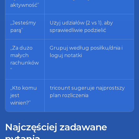
aktywność”
„Jesteśmy 
Użyj udziałów (2 vs 1), aby 
parą”
sprawiedliwie podzielić
„Za dużo 
Grupuj według posiłku/dnia i 
małych 
loguj notatki
rachunków
”
„Kto komu 
tricount sugeruje najprostszy 
jest 
plan rozliczenia
winien?”
Najczęściej zadawane 
pytania