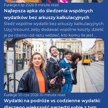
Funkcje
6 lip 2026
9 minute read
Najlepsza apka do śledzenia wspólnych 
wydatków bez arkuszy kalkulacyjnych
Śledź wspólne wydatki bez arkuszy kalkulacyjnych. 
Użyj tricount, żeby dodawać wspólne koszty, dzielić 
je po równo i od razu widzieć, kto komu ile jest 
winien za imprezy, festiwale, wyjazdy i nie tylko.
Funkcje
30 cze 2026
10 minute read
Wydatki na podróże vs codzienne wydatki: 
dlaczego większość narzędzi sobie z tym 