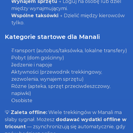
Wynajem sprzętu
 → Loguj na osobę lub dziel 
między wynajmującymi.
Wspólne taksówki
 → Dzielić między kierowców 
tylko.
Kategorie startowe dla Manali
Transport (autobus/taksówka, lokalne transfery)
Pobyt (dom gościnny)
Jedzenie i napoje
Aktywności (przewodnik trekkingowy, 
zezwolenia, wynajem sprzętu)
Różne (apteka, sprzęt przeciwdeszczowy, 
napiwki)
Osobiste
💡 
Zaleta offline:
 Wiele trekkingów w Manali ma 
słaby sygnał. Możesz 
dodawać wydatki offline w 
tricount
 — zsynchronizują się automatycznie, gdy 