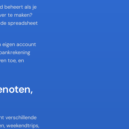
 beheert als je 
er te maken? 
lde spreadsheet 
n eigen account 
 bankrekening 
en toe, en 
noten, 
t verschillende 
, weekendtrips, 