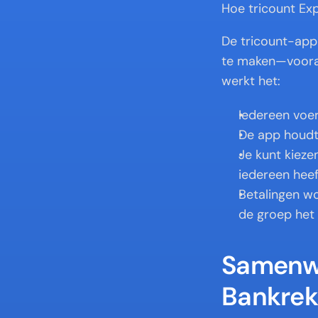
Hoe tricount Ex
De tricount-app 
te maken—vooral
werkt het:
Iedereen voer
De app houdt 
Je kunt kieze
iedereen heef
Betalingen wo
de groep het 
Samenwo
Bankrek