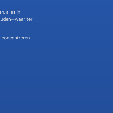
, alles in 
houden—waar ter 
t concentreren 