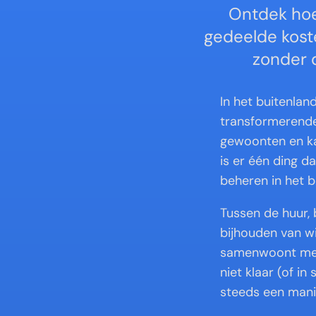
Ontdek hoe 
gedeelde kost
zonder 
In het buitenla
transformerende 
gewoonten en kan
is er één ding d
beheren in het b
Tussen de huur,
bijhouden van w
samenwoont met 
niet klaar (of i
steeds een manie