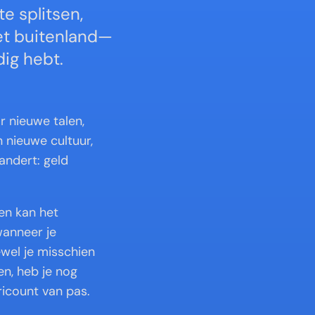
 splitsen, 
et buitenland—
ig hebt.
 nieuwe talen, 
nieuwe cultuur, 
ndert: geld 
n kan het 
anneer je 
el je misschien 
n, heb je nog 
ricount van pas.