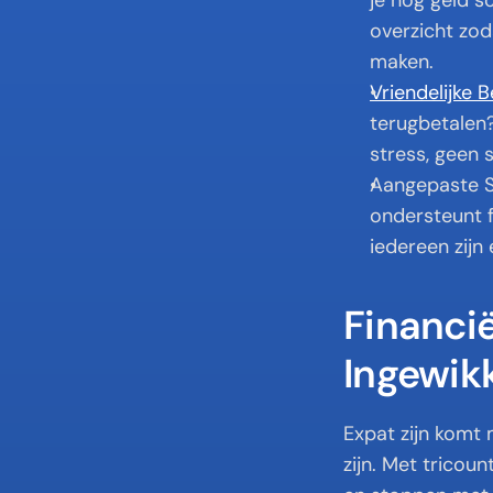
je nog geld s
overzicht zod
maken.
Vriendelijke 
terugbetalen?
stress, geen
Aangepaste Sp
ondersteunt f
iedereen zijn 
Financië
Ingewikk
Expat zijn komt 
zijn. Met tricou