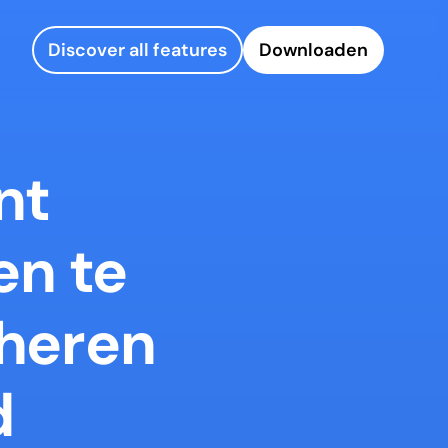
Discover all features
Downloaden
t 
n te 
heren 
d