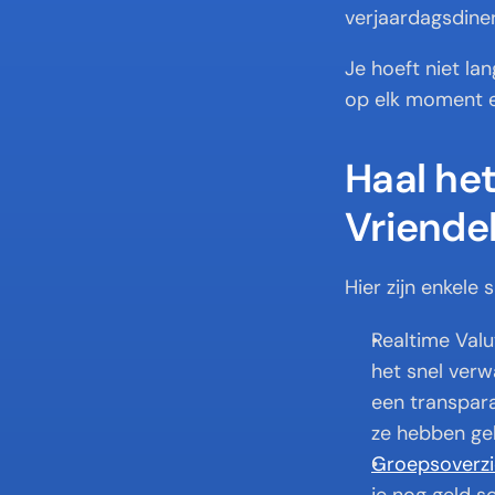
verjaardagsdine
Je hoeft niet la
op elk moment ee
Haal he
Vriendel
Hier zijn enkele
Realtime Valu
het snel verw
een transpara
ze hebben geb
Groepsoverzi