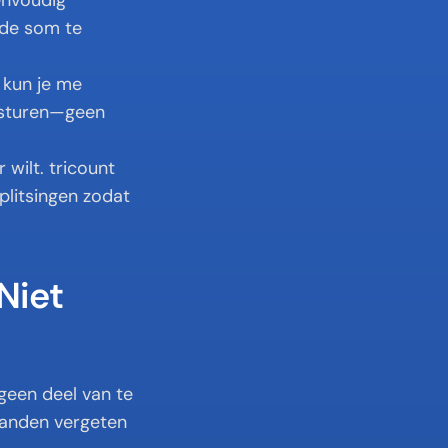
nvoudig 
de som te 
 kun je me 
 sturen—geen 
wilt. tricount 
litsingen zodat 
iet 
geen deel van te 
tanden vergeten 