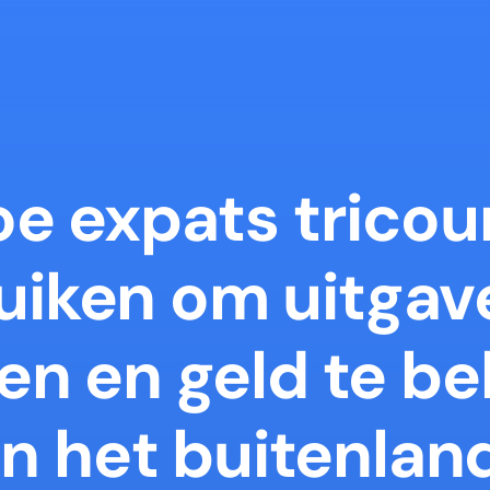
e expats tricoun
uiken om uitgave
sen en geld te be
in het buitenlan