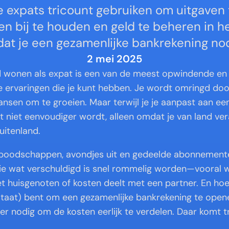
expats tricount gebruiken om uitgaven te
en bij te houden en geld te beheren in h
dat je een gezamenlijke bankrekening nod
2 mei 2025
nd wonen als expat is een van de meest opwindende en 
ervaringen die je kunt hebben. Je wordt omringd door
sen om te groeien. Maar terwijl je je aanpast aan een 
at niet eenvoudiger wordt, alleen omdat je van land vera
uitenland.
 boodschappen, avondjes uit en gedeelde abonnemente
ie wat verschuldigd is snel rommelig worden—vooral w
huisgenoten of kosten deelt met een partner. En hoew
n staat) bent om een gezamenlijke bankrekening te opene
r nodig om de kosten eerlijk te verdelen. Daar komt t