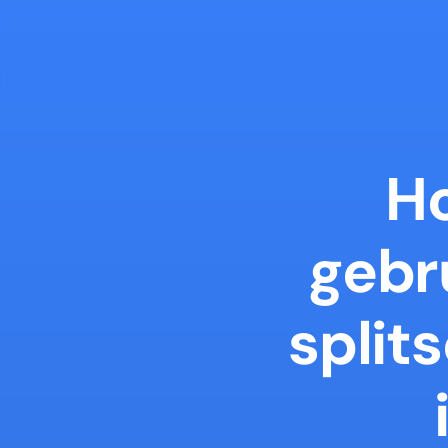
Ho
gebr
split