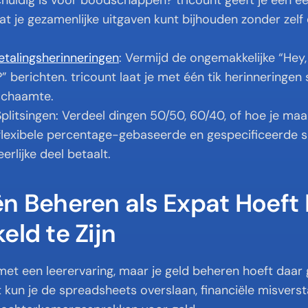
chuldig is voor boodschappen? tricount geeft je een ee
at je gezamenlijke uitgaven kunt bijhouden zonder zelf 
Betalingsherinneringen
: Vermijd de ongemakkelijke “Hey,
” berichten. tricount laat je met één tik herinneringen
 schaamte.
litsingen: Verdeel dingen 50/50, 60/40, of hoe je maar 
lexibele percentage-gebaseerde en gespecificeerde sp
eerlijke deel betaalt.
n Beheren als Expat Hoeft N
eld te Zijn
met een leerervaring, maar je geld beheren hoeft daar 
nt kun je de spreadsheets overslaan, financiële misvers