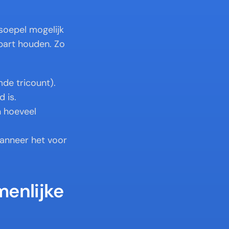
oepel mogelijk 
art houden. Zo 
mde tricount).
 is.
 hoeveel 
anneer het voor 
nlijke 