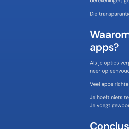
berekeningen, g
Die transparanti
Waarom 
apps?
Als je opties ver
neer op eenvoud
Veel apps richten
Je hoeft niets te
Je voegt gewoon u
Conclus