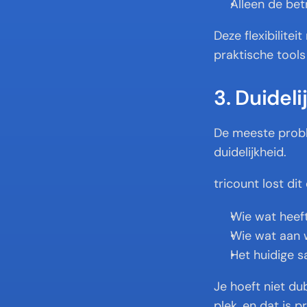
Alleen de bet
Deze flexibilite
praktische tools
3. Duidel
De meeste probl
duidelijkheid.
tricount lost di
Wie wat heef
Wie wat aan w
Het huidige s
Je hoeft niet du
plek, en dat is