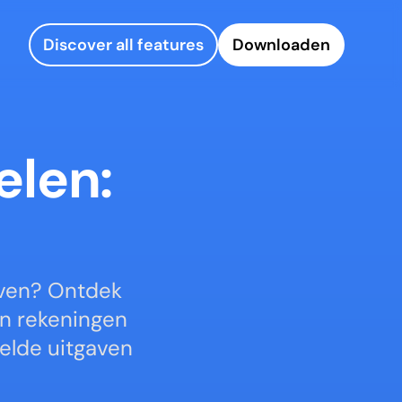
Discover all features
Downloaden
len: 
ven? Ontdek 
n rekeningen 
elde uitgaven 