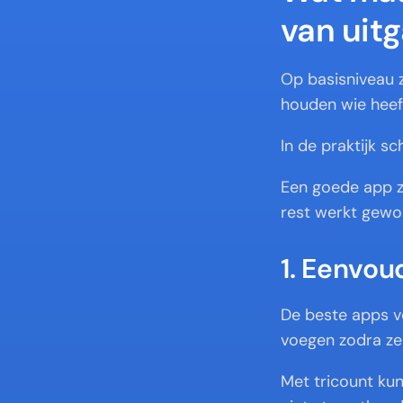
van uit
Op basisniveau z
houden wie heeft
In de praktijk s
Een goede app z
rest werkt gewoo
1. Eenvou
De beste apps v
voegen zodra ze
Met tricount kun