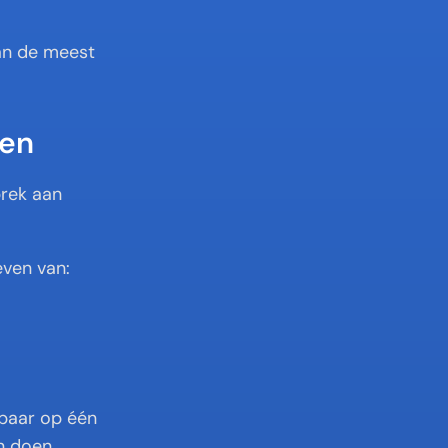
an de meest 
ven
rek aan 
even van:
baar op één 
n doen.