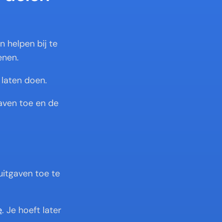
 helpen bij te 
enen.
 laten doen.
ven toe en de 
itgaven toe te 
e
. Je hoeft later 