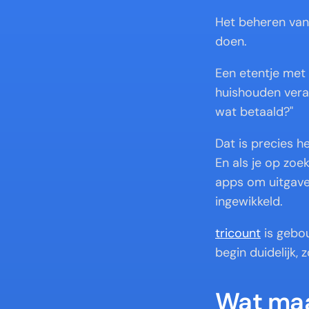
Het beheren van 
doen.
Een etentje met 
huishouden veran
wat betaald?"
Dat is precies h
En als je op zoe
apps om uitgaven
ingewikkeld.
tricount
 is gebo
begin duidelijk, 
Wat maa