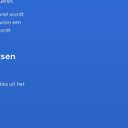
ueren.
snel wordt 
woon een 
ordt 
tsen
es uit het 