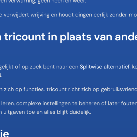
een verwarring, geen heen en weer.
e verwijdert wrijving en houdt dingen eerlijk zonder mo
tricount in plaats van ande
gelijkt of op zoek bent naar een 
Splitwise alternatief
, k
.
 zich op functies. tricount richt zich op gebruiksvriend
 leren, complexe instellingen te beheren of later fouten 
itgaven toe en alles blijft duidelijk.
ie