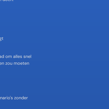
t 
ad om alles snel 
gen zou moeten 
ario's zonder 