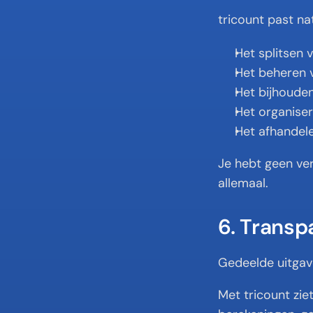
tricount past natu
Het splitsen 
Het beheren 
Het bijhoude
Het organiser
Het afhandel
Je hebt geen ver
allemaal.
6. Transp
Gedeelde uitgav
Met tricount zie