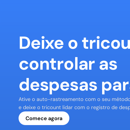
Deixe o tricou
controlar as 
despesas par
Ative o auto-rastreamento com o seu método
e deixe o tricount lidar com o registro de des
Comece agora