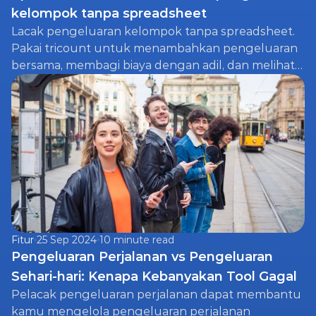
kelompok tanpa spreadsheet
Lacak pengeluaran kelompok tanpa spreadsheet. 
Pakai tricount untuk menambahkan pengeluaran 
bersama, membagi biaya dengan adil, dan melihat 
siapa berutang kepada siapa untuk pesta, festival, 
perjalanan, dan banyak lagi.
Fitur
25 Sep 2024
10 minute read
Pengeluaran Perjalanan vs Pengeluaran 
Sehari-hari: Kenapa Kebanyakan Tool Gagal
Pelacak pengeluaran perjalanan dapat membantu 
kamu mengelola pengeluaran perjalanan 