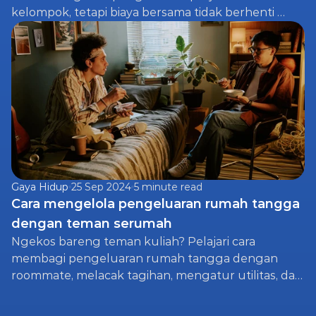
kelompok, tetapi biaya bersama tidak berhenti 
setelah perjalanan. Berikut cara melacak 
pengeluaran perjalanan dan harian secara adil.
Gaya Hidup
25 Sep 2024
5 minute read
Cara mengelola pengeluaran rumah tangga 
dengan teman serumah
Ngekos bareng teman kuliah? Pelajari cara 
membagi pengeluaran rumah tangga dengan 
roommate, melacak tagihan, mengatur utilitas, dan 
menghindari obrolan soal uang yang canggung.