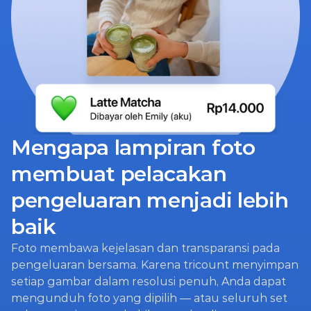
Mengapa lampiran foto 
membuat pelacakan 
pengeluaran menjadi lebih 
baik
Foto membawa kejelasan dan transparansi pada 
pengeluaran bersama. Karena tricount menyimpan 
setiap gambar dalam resolusi penuh, Anda dapat 
mengunduh foto yang dipilih — atau seluruh set 