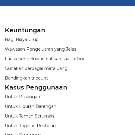
Keuntungan
Bagi Biaya Grup
Wawasan Pengeluaran yang Jelas
Lacak pengeluaran bahkan saat offline
Gunakan berbagai mata uang
Bandingkan tricount
Kasus Penggunaan
Untuk Pasangan
Untuk Liburan Barengan
Untuk Teman Serumah
Untuk Tagihan Restoran