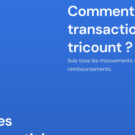
Comment s
transactio
tricount ?
Suis tous les mouvements d
remboursements.
s 