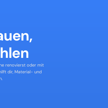
uen, 
hlen
e renovierst oder mit 
ft dir, Material- und 
n.